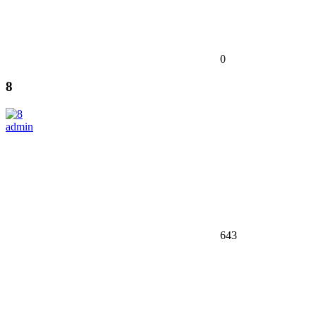
0
8
admin
643