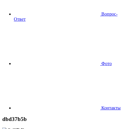
Вопрос-
Ответ
Фото
Контакты
dbd37b5b