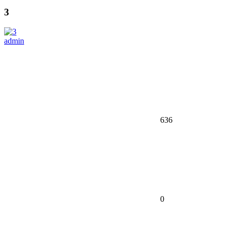
3
admin
636
0