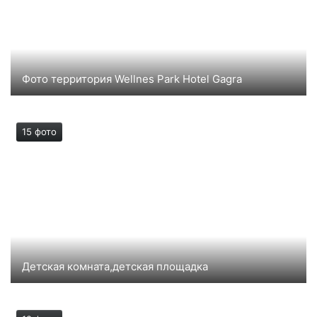
Фото территория Wellnes Park Hotel Gagra
Территория отеля Веллнесс парк Гагра,в парковой
зоне
15 фото
Детская комната,детская площадка
Детская комната, детская площадка в отеле парк
Гагра Веллнесс