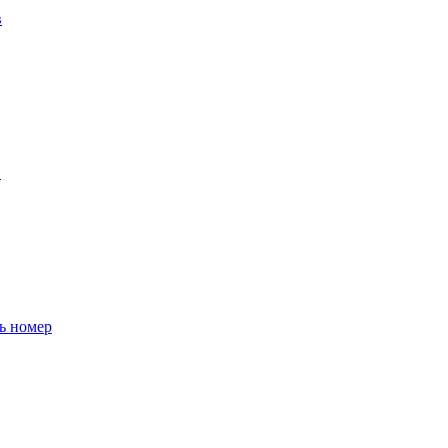
в
в
ь номер